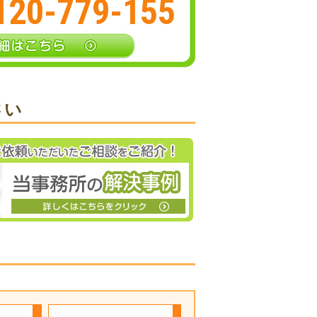
120-779-155
さい