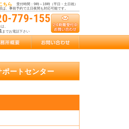
こちら
受付時間：9時～18時（平日・土日祝）
談は、事前予約で土日夜間も対応可能です。
20-779-155
合は、
1
までお電話下さい
託サポートセンター